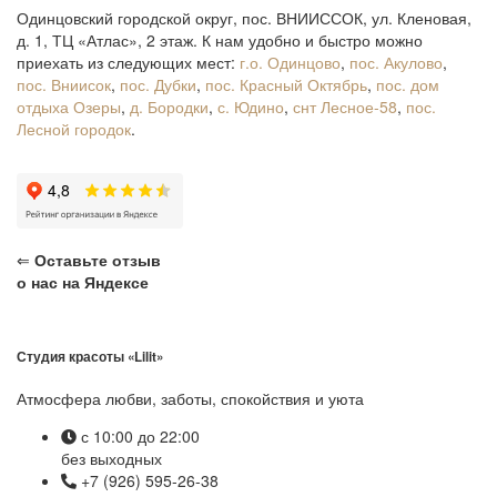
Одинцовский городской округ, пос. ВНИИССОК, ул. Кленовая,
д. 1, ТЦ «Атлас», 2 этаж. К нам удобно и быстро можно
приехать из следующих мест:
г.о. Одинцово
,
пос. Акулово
,
пос. Вниисок
,
пос. Дубки
,
пос. Красный Октябрь
,
пос. дом
отдыха Озеры
,
д. Бородки
,
с. Юдино
,
снт Лесное-58
,
пос.
Лесной городок
.
⇐
Оставьте отзыв
о нас на Яндексе
Студия красоты «Lilit»
Атмосфера любви, заботы, спокойствия и уюта
с 10:00 до 22:00
без выходных
+7 (926) 595-26-38