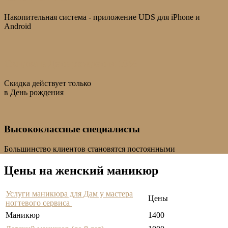
Накопительная система - приложение UDS для iPhone и
Android
Скидка в День рождения 10%
Скидка действует только
в День рождения
Высококлассные специалисты
Большинство клиентов становятся постоянными
Цены на женский маникюр
Услуги маникюра для Дам у мастера
Цены
ногтевого сервиса
Маникюр
1400