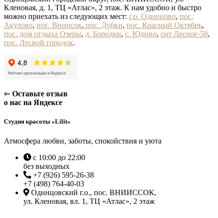
Кленовая, д. 1, ТЦ «Атлас», 2 этаж. К нам удобно и быстро
можно приехать из следующих мест:
г.о. Одинцово
,
пос.
Акулово
,
пос. Вниисок
,
пос. Дубки
,
пос. Красный Октябрь
,
пос. дом отдыха Озеры
,
д. Бородки
,
с. Юдино
,
снт Лесное-58
,
пос. Лесной городок
.
⇐
Оставьте отзыв
о нас на Яндексе
Студия красоты «Lilit»
Атмосфера любви, заботы, спокойствия и уюта
с 10:00 до 22:00
без выходных
+7 (926) 595-26-38
+7 (498) 764-40-03
Одинцовский г.о., пос. ВНИИССОК,
ул. Кленовая, вл. 1, ТЦ «Атлас», 2 этаж