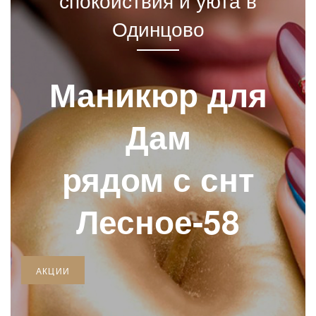
спокойствия и уюта в
Одинцово
Маникюр для
Дам
рядом с снт
Лесное-58
АКЦИИ