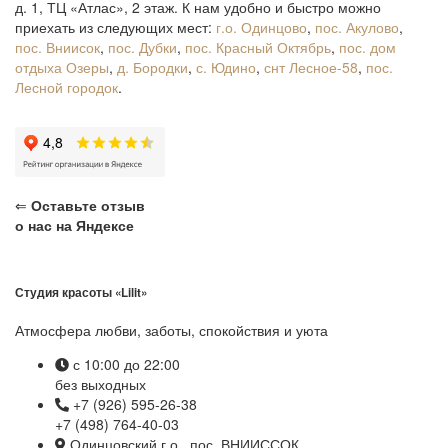
д. 1, ТЦ «Атлас», 2 этаж. К нам удобно и быстро можно
приехать из следующих мест:
г.о. Одинцово
,
пос. Акулово
,
пос. Вниисок
,
пос. Дубки
,
пос. Красный Октябрь
,
пос. дом
отдыха Озеры
,
д. Бородки
,
с. Юдино
,
снт Лесное-58
,
пос.
Лесной городок
.
⇐
Оставьте отзыв
о нас на Яндексе
Студия красоты «Lilit»
Атмосфера любви, заботы, спокойствия и уюта
с 10:00 до 22:00
без выходных
+7 (926) 595-26-38
+7 (498) 764-40-03
Одинцовский г.о., пос. ВНИИССОК,