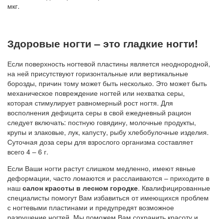
мкг.
Здоровые ногти – это гладкие ногти!
Если поверхность ногтевой пластины является неоднородной,
на ней присутствуют горизонтальные или вертикальные
борозды, причин тому может быть несколько. Это может быть
механическое повреждение ногтей или нехватка серы,
которая стимулирует равномерный рост ногтя. Для
восполнения дефицита серы в свой ежедневный рацион
следует включать: постную говядину, молочные продукты,
крупы и злаковые, лук, капусту, рыбу хлебобулочные изделия.
Суточная доза серы для взрослого организма составляет
всего 4 – 6 г.
Если Ваши ногти растут слишком медленно, имеют явные
деформации, часто ломаются и расслаиваются – приходите в
наш
салон красоты в лесном городке
. Квалифицированные
специалисты помогут Вам избавиться от имеющихся проблем
с ногтевыми пластинами и предупредят возможное
разрушение ногтей. Мы поможем Вам сохранить красоту и