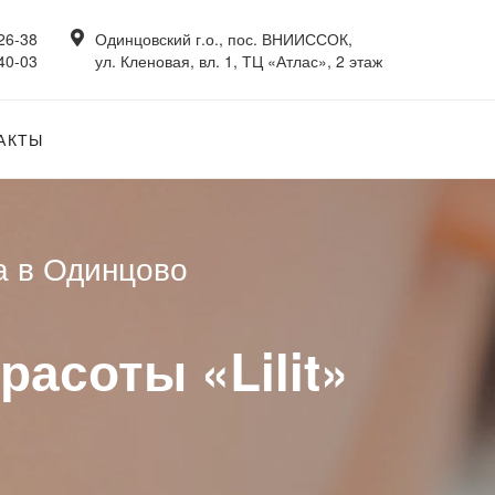
26-38
Одинцовский г.о., пос. ВНИИССОК,
40-03
ул. Кленовая, вл. 1, ТЦ «Атлас», 2 этаж
АКТЫ
а в Одинцово
асоты «Lilit»