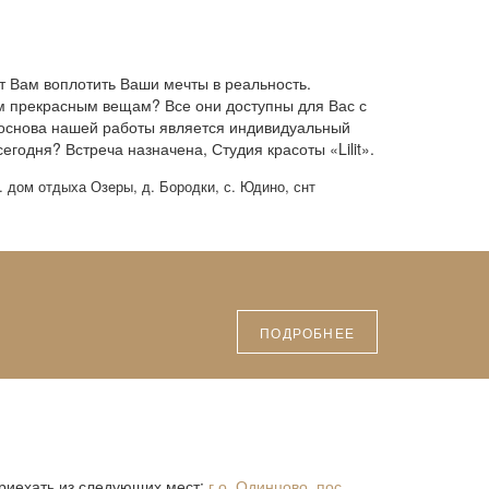
ет Вам воплотить Ваши мечты в реальность.
им прекрасным вещам? Все они доступны для Вас с
 основа нашей работы является индивидуальный
годня? Встреча назначена, Студия красоты «Lilit».
. дом отдыха Озеры, д. Бородки, с. Юдино, снт
ПОДРОБНЕЕ
приехать из следующих мест:
г.о. Одинцово
,
пос.