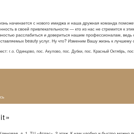
я жизнь начинается с нового имиджа и наша дружная команда помож
ность в своей привлекательности — кто из нас не стремится к эт
лностью расслабиться и довериться нашим профессионалам, ведь
ставляемых beauty услуг. Ну что? Изменим Вашу жизнь к лучшему се
т: г.о. Одинцово, пос. Акулово, пос. Дубки, пос. Красный Октябрь, пос
сь
it»
Кленовая, д. 1, ТЦ «Атлас», 2 этаж. К нам удобно и быстро можно 