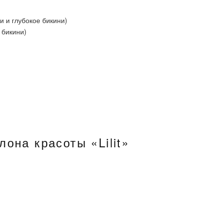
и и глубокое бикини)
 бикини)
она красоты «Lilit»