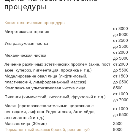
процедуры
Косметологические процедуры
от 3000
Микротоковая терапия
до 8000
от 2500
Ультразвуковая чистка
до 3500
от 2000
Механическая чистка
до 5000
Лечение различных эстетических проблем (акне, пост
от 2000
акне, купероз, пигментация, просянка и т.д.)
до 5500
Моделирование овал лица (лифтинговый,
от 1500
пластический, лимфодренажный массаж)
до 2500
Комплексная ультразвуковая чистка лица
8500
от 1000
Пилинги (химический, кислотный, фруктовый и т.д.)
до 7000
Маски (противовоспалительные, цирковная с
от 1000
пептидами, лифтинг Родонитовая, Анти-эйдж,
до 5500
альгинантный и т.д.)
Массаж лица (30мин)
2500
Перманентный макияж бровей, ресниц, губ
8000