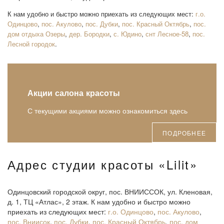
К нам удобно и быстро можно приехать из следующих мест:
г.о.
Одинцово
,
пос. Акулово
,
пос. Дубки
,
пос. Красный Октябрь
,
пос.
дом отдыха Озеры
,
дер. Бородки
,
с. Юдино
,
снт Лесное-58
,
пос.
Лесной городок
.
Акции салона красоты
С текущими акциями можно ознакомиться здесь
ПОДРОБНЕЕ
Адрес студии красоты «Lilit»
Одинцовский городской округ, пос. ВНИИССОК, ул. Кленовая,
д. 1, ТЦ «Атлас», 2 этаж. К нам удобно и быстро можно
приехать из следующих мест:
г.о. Одинцово
,
пос. Акулово
,
пос. Вниисок
,
пос. Дубки
,
пос. Красный Октябрь
,
пос. дом