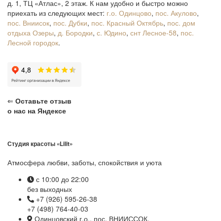
д. 1, ТЦ «Атлас», 2 этаж. К нам удобно и быстро можно
приехать из следующих мест:
г.о. Одинцово
,
пос. Акулово
,
пос. Вниисок
,
пос. Дубки
,
пос. Красный Октябрь
,
пос. дом
отдыха Озеры
,
д. Бородки
,
с. Юдино
,
снт Лесное-58
,
пос.
Лесной городок
.
⇐
Оставьте отзыв
о нас на Яндексе
Студия красоты «Lilit»
Атмосфера любви, заботы, спокойствия и уюта
с 10:00 до 22:00
без выходных
+7 (926) 595-26-38
+7 (498) 764-40-03
Одинцовский г.о., пос. ВНИИССОК,